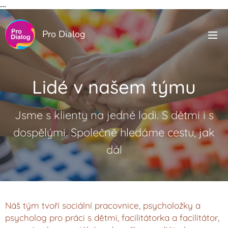
...
Pro Dialog
Lidé v našem týmu
Jsme s klienty na jedné lodi. S dětmi i s
dospělými. Společně hledáme cestu, jak
dál
Náš tým tvoří sociální pracovnice, psycholožky a
psycholog pro práci s dětmi, facilitátorka a facilitátor,