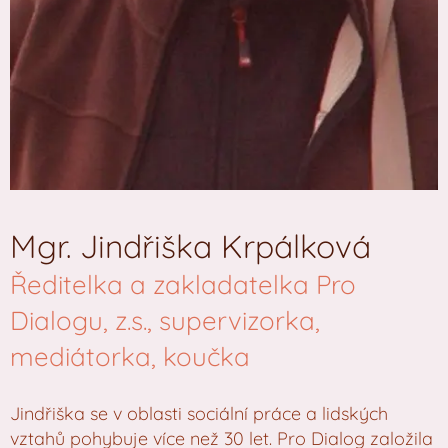
Mgr. Jindřiška Krpálková
Ředitelka a zakladatelka Pro
Dialogu, z.s., supervizorka,
mediátorka, koučka
Jindřiška se v oblasti sociální práce a lidských
vztahů pohybuje více než 30 let. Pro Dialog založila