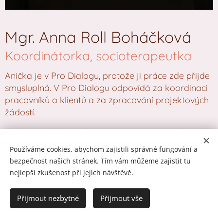
Mgr. Anna Roll Boháčková
Koordinátorka, socioterapeutka
Anička je v Pro Dialogu, protože ji práce zde přijde
smysluplná. V Pro Dialogu odpovídá za koordinaci
pracovníků a klientů a za zpracování projektových
žádostí.
Anička má bohaté zkušenosti s prací v neziskových
organizacích v sociální oblasti. Dva roky pracovala
Používáme cookies, abychom zajistili správné fungování a
v Azylovém domě pro ženy ohrožené domácím
bezpečnost našich stránek. Tím vám můžeme zajistit tu
násilím. Léta se zajímá a aktivně podílí na rozvoji
nejlepší zkušenost při jejich návštěvě.
restorativní justice v ČR. Koordinovala kurzy
Nenásilné komunikace (NVC) v Česku a zapojila se
Přijmout nezbytné
Přijmout vše
do pilotního programu zavádění nového druhu
restorativního programu, tzv. "Kruhů obnovy".