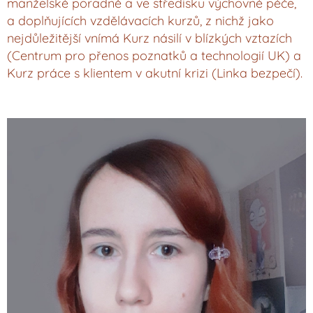
manželské poradně a ve středisku výchovné péče,
a doplňujících vzdělávacích kurzů, z nichž jako
nejdůležitější vnímá Kurz násilí v blízkých vztazích
(Centrum pro přenos poznatků a technologií UK) a
Kurz práce s klientem v akutní krizi (Linka bezpečí).