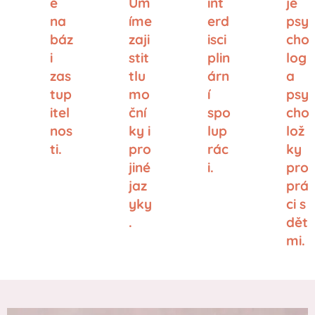
e
Um
int
je
na
íme
erd
psy
báz
zaji
isci
cho
i
stit
plin
log
zas
tlu
árn
a
tup
mo
í
psy
itel
ční
spo
cho
nos
ky i
lup
lož
ti.
pro
rác
ky
jiné
i.
pro
jaz
prá
yky
ci s
.
dět
mi.