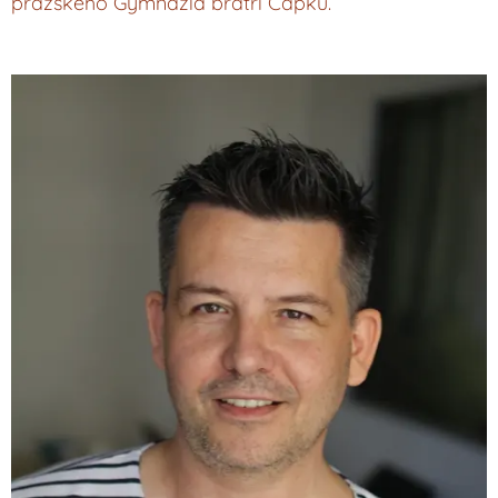
pražského Gymnázia bratří Čapků.