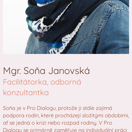
Mgr. Soňa Janovská
Facilitátorka, odborná
konzultantka
Soňa je v Pro Dialogu, protože ji stále zajímá
podpora rodin, které procházejí složitými obdobími,
ať se jedná o krizi nebo rozpad rodiny. V Pro
Dialogu se primárně zaměřuje na individuální práci