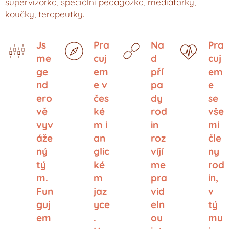
supervizorka, speciální pedagožka, mediátorky,
koučky, terapeutky.
Js
Pra
Na
Pra
me
cuj
d
cuj
ge
em
pří
em
nd
e v
pa
e
ero
čes
dy
se
vě
ké
rod
vše
vyv
m i
in
mi
áže
an
roz
čle
ný
glic
víjí
ny
tý
ké
me
rod
m.
m
pra
in,
Fun
jaz
vid
v
guj
yce
eln
tý
em
.
ou
mu