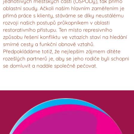
jednotlivých městských částí (OSPODy), tak přímo
oblastní soudy. Ačkoli naším hlavním zaměřením je
přímá práce s klienty, stáváme se díky neustálému
rozvoji našich postupů průkopníkem v oblasti
restorativního přístupu. Ten místo represivního
způsobu řešení konfliktu ve vztazích staví na hledání
smírné cesty a funkční obnově vztahů.
Předpokládáme totiž, že nejlepším zájmem dítěte
rozešlých partnerů je, aby se jeho rodiče byli schopni
se domluvit a nadále společně pečovat.