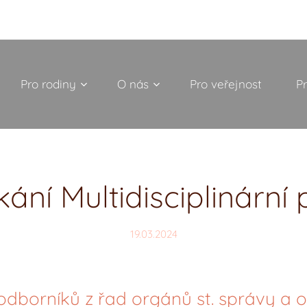
Pro rodiny
O nás
Pro veřejnost
P
kání Multidisciplinární
19.03.2024
odborníků z řad orgánů st. správy a o