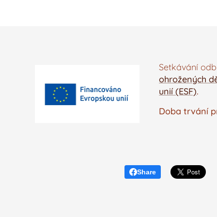
Setkávání odbo
ohrožených dě
unií (ESF)
.
Doba trvání p
Share