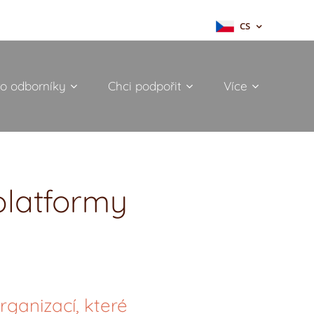
CS
ro odborníky
Chci podpořit
Více
 platformy
rganizací, které