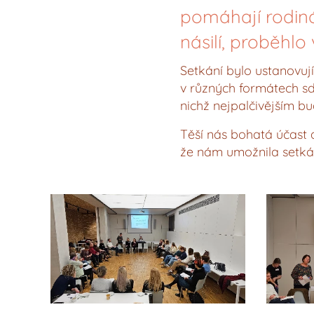
pomáhají rodiná
násilí, proběhlo 
Setkání bylo ustanovuj
v různých formátech sd
nichž nejpalčivějším b
Těší nás bohatá účast 
že nám umožnila setkání