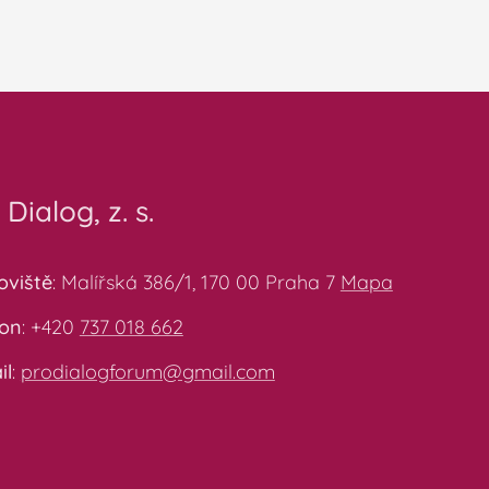
 Dialog, z. s.
oviště
: Malířská 386/1, 170 00 Praha 7
Mapa
fon
: +420
737 018 662
il
:
prodialogforum@gmail.com