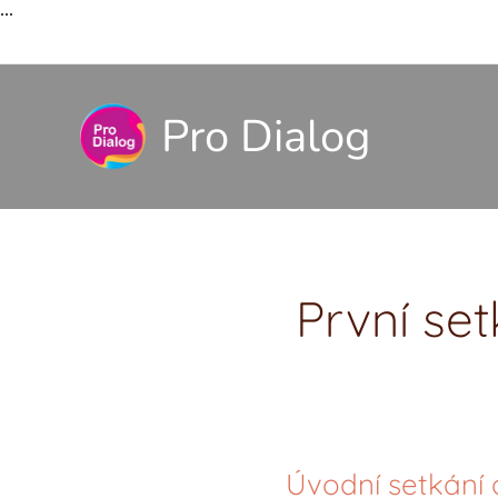
...
Pro Dialog
První set
Úvodní setkání 