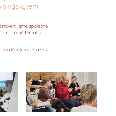
n s výskytem
dstavení jsme společně
mapa okruhů témat, z
elmi děkujeme Praze 7,