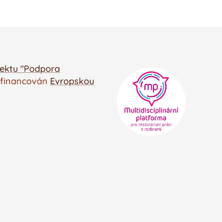
jektu "Podpora
e
financován
Evropskou