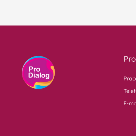
Pro
Prac
Tele
E-ma