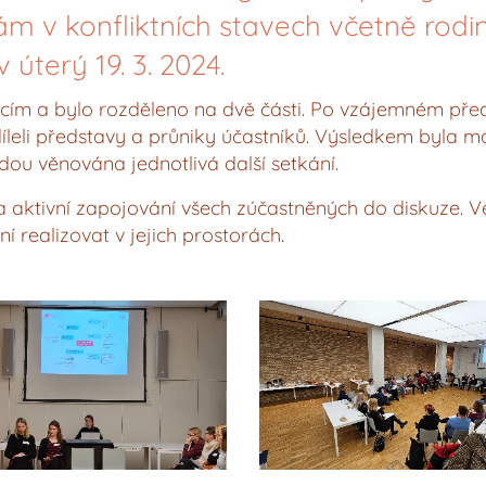
m v konfliktních stavech včetně rodi
v úterý 19. 3. 2024.
ícím a bylo rozděleno na dvě části. Po vzájemném pře
íleli představy a průniky účastníků. Výsledkem byla 
udou věnována jednotlivá další setkání.
a aktivní zapojování všech zúčastněných do diskuze. V
 realizovat v jejich prostorách.