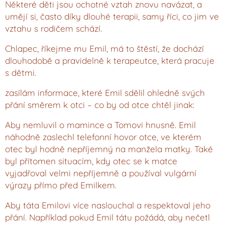
Některé děti jsou ochotné vztah znovu navázat, a
umějí si, často díky dlouhé terapii, samy říci, co jim ve
vztahu s rodičem schází.
Chlapec, říkejme mu Emil, má to štěstí, že dochází
dlouhodobě a pravidelně k terapeutce, která pracuje
s dětmi.
zasílám informace, které Emil sdělil ohledně svých
přání směrem k otci – co by od otce chtěl jinak:
Aby nemluvil o mamince a Tomovi hnusně. Emil
náhodně zaslechl telefonní hovor otce, ve kterém
otec byl hodně nepříjemný na manžela matky. Také
byl přítomen situacím, kdy otec se k matce
vyjadřoval velmi nepříjemně a používal vulgární
výrazy přímo před Emilkem.
Aby táta Emilovi více naslouchal a respektoval jeho
přání. Například pokud Emil tátu požádá, aby nečetl